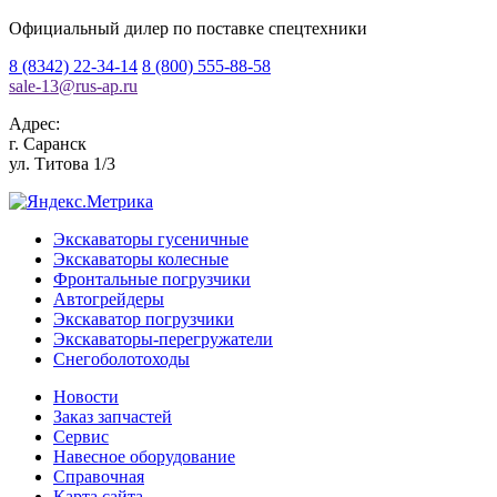
Официальный дилер по поставке спецтехники
8 (8342) 22-34-14
8 (800) 555-88-58
sale-13
@
rus-ap.ru
Адрес:
г.
Саранск
ул. Титова 1/3
Экскаваторы гусеничные
Экскаваторы колесные
Фронтальные погрузчики
Автогрейдеры
Экскаватор погрузчики
Экскаваторы-перегружатели
Снегоболотоходы
Новости
Заказ запчастей
Сервис
Навесное оборудование
Справочная
Карта сайта