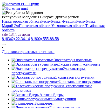
Республика Мордовия
Выбрать другой регион
Нижегородская область
Республика Чувашия
Республика
Марий Эл
Пензенская область
Ульяновская область
Тамбовская
область
sale-13
@
rus-ap.ru
8 (8342) 22-34-14
8 (800) 555-88-58
Дорожно-строительная техника
Экскаваторы колесные
Экскаваторы гусеничные
Экскаваторы-
перегружатели
Экскаватор-погрузчики
Фронтальные погрузчики
Телескопические
погрузчики
Автогрейдеры
Мини-погрузчики
Бульдозеры
Другая спецтехника