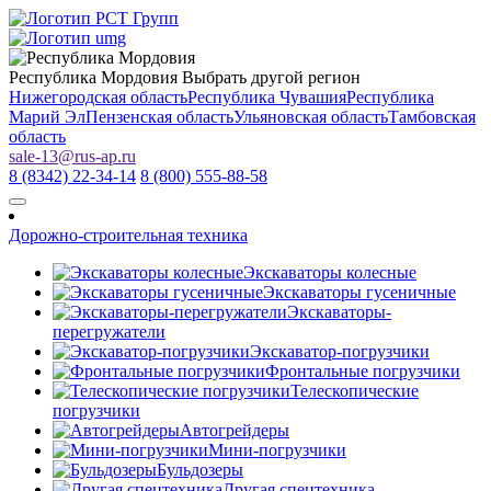
Республика Мордовия
Выбрать другой регион
Нижегородская область
Республика Чувашия
Республика
Марий Эл
Пензенская область
Ульяновская область
Тамбовская
область
sale-13
@
rus-ap.ru
8 (8342) 22-34-14
8 (800) 555-88-58
Дорожно-строительная техника
Экскаваторы колесные
Экскаваторы гусеничные
Экскаваторы-
перегружатели
Экскаватор-погрузчики
Фронтальные погрузчики
Телескопические
погрузчики
Автогрейдеры
Мини-погрузчики
Бульдозеры
Другая спецтехника