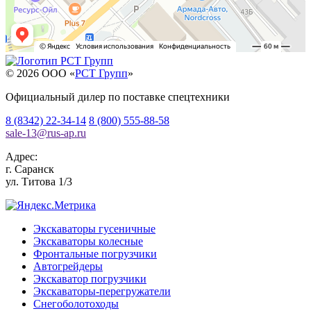
© 2026 OOO «
РСТ Групп
»
Официальный дилер по поставке спецтехники
8 (8342) 22-34-14
8 (800) 555-88-58
sale-13
@
rus-ap.ru
Адрес:
г.
Саранск
ул. Титова 1/3
Экскаваторы гусеничные
Экскаваторы колесные
Фронтальные погрузчики
Автогрейдеры
Экскаватор погрузчики
Экскаваторы-перегружатели
Снегоболотоходы