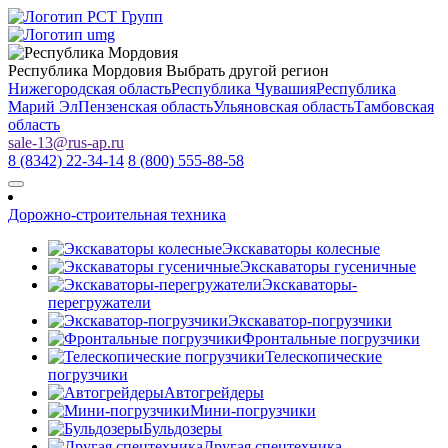
Республика Мордовия
Выбрать другой регион
Нижегородская область
Республика Чувашия
Республика
Марий Эл
Пензенская область
Ульяновская область
Тамбовская
область
sale-13
@
rus-ap.ru
8 (8342) 22-34-14
8 (800) 555-88-58
Дорожно-строительная техника
Экскаваторы колесные
Экскаваторы гусеничные
Экскаваторы-
перегружатели
Экскаватор-погрузчики
Фронтальные погрузчики
Телескопические
погрузчики
Автогрейдеры
Мини-погрузчики
Бульдозеры
Другая спецтехника