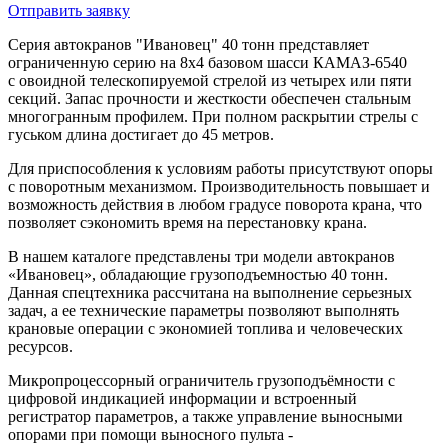
Отправить заявку
Серия автокранов "Ивановец" 40 тонн представляет
ограниченную серию на 8х4 базовом шасси
КАМАЗ-6540
с
овоидной телескопируемой стрелой из четырех или пяти
секций. Запас прочности и жесткости обеспечен стальным
многогранным профилем. При полном раскрытии стрелы с
гуськом длина достигает до 45 метров.
Для приспособления к условиям работы присутствуют опоры
с поворотным механизмом. Производительность повышает и
возможность действия в любом градусе поворота крана, что
позволяет сэкономить время на перестановку крана.
В нашем каталоге представлены три модели автокранов
«Ивановец», обладающие грузоподъемностью 40 тонн.
Данная спецтехника рассчитана на выполнение серьезных
задач, а ее технические параметры позволяют выполнять
крановые операции с экономией топлива и человеческих
ресурсов.
М
икропроцессорный ограничитель грузоподъёмности с
цифровой индикацией информации и встроенный
регистратор параметров, а также у
правление выносными
опорами при помощи выносного пульта -