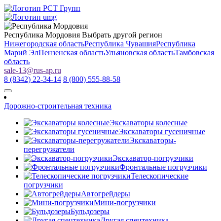
Республика Мордовия
Выбрать другой регион
Нижегородская область
Республика Чувашия
Республика
Марий Эл
Пензенская область
Ульяновская область
Тамбовская
область
sale-13
@
rus-ap.ru
8 (8342) 22-34-14
8 (800) 555-88-58
Дорожно-строительная техника
Экскаваторы колесные
Экскаваторы гусеничные
Экскаваторы-
перегружатели
Экскаватор-погрузчики
Фронтальные погрузчики
Телескопические
погрузчики
Автогрейдеры
Мини-погрузчики
Бульдозеры
Другая спецтехника