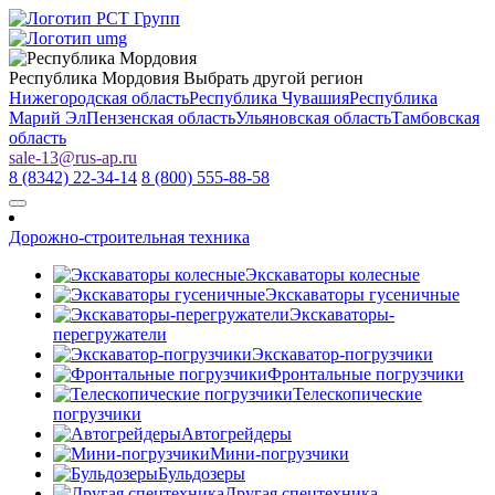
Республика Мордовия
Выбрать другой регион
Нижегородская область
Республика Чувашия
Республика
Марий Эл
Пензенская область
Ульяновская область
Тамбовская
область
sale-13
@
rus-ap.ru
8 (8342) 22-34-14
8 (800) 555-88-58
Дорожно-строительная техника
Экскаваторы колесные
Экскаваторы гусеничные
Экскаваторы-
перегружатели
Экскаватор-погрузчики
Фронтальные погрузчики
Телескопические
погрузчики
Автогрейдеры
Мини-погрузчики
Бульдозеры
Другая спецтехника