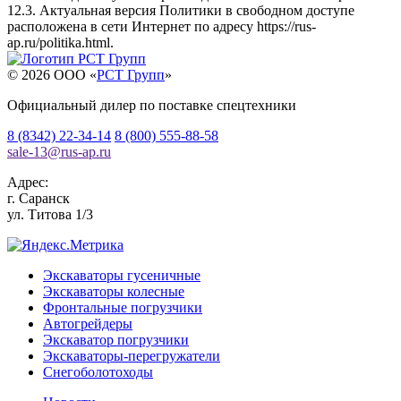
12.3. Актуальная версия Политики в свободном доступе
расположена в сети Интернет по адресу
https://rus-
ap.ru/politika.html
.
© 2026 OOO «
РСТ Групп
»
Официальный дилер по поставке спецтехники
8 (8342) 22-34-14
8 (800) 555-88-58
sale-13
@
rus-ap.ru
Адрес:
г.
Саранск
ул. Титова 1/3
Экскаваторы гусеничные
Экскаваторы колесные
Фронтальные погрузчики
Автогрейдеры
Экскаватор погрузчики
Экскаваторы-перегружатели
Снегоболотоходы